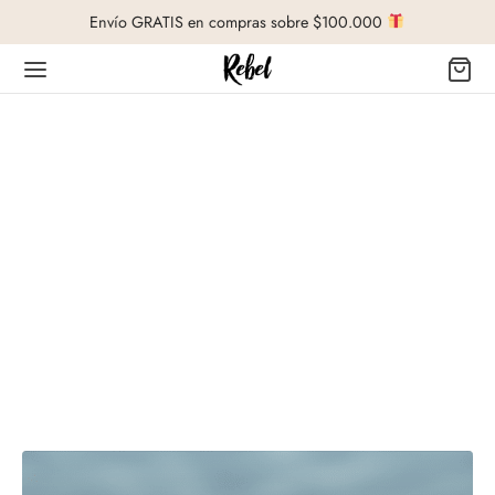
Envío GRATIS en compras sobre $100.000
Volver
DA
ro de Ayuda
cio al Cliente