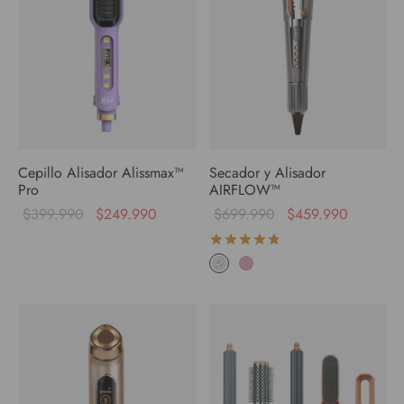
Add to cart
Add to cart
Add to cart
Cepillo Alisador Alissmax™
Secador y Alisador
Pro
AIRFLOW™
$
399.990
$
249.990
$
699.990
$
459.990
Valorado con
de 5