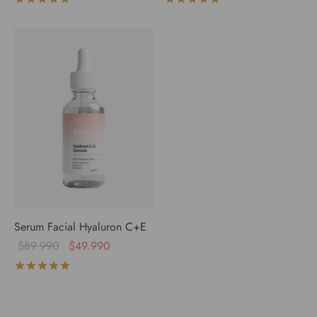
Serum Facial Hyaluron C+E
$
89.990
$
49.990
Valorado con
de 5