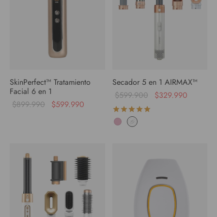
SkinPerfect™ Tratamiento
Secador 5 en 1 AIRMAX™
Facial 6 en 1
$
599.900
$
329.990
$
899.990
$
599.990
Valorado con
de 5