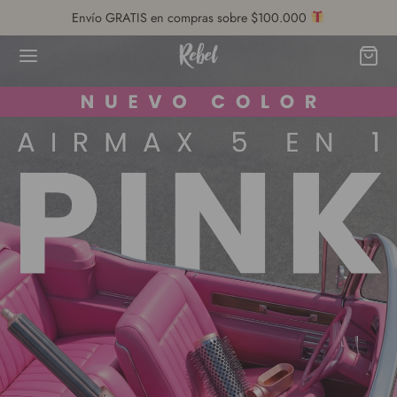
Envío GRATIS en compras sobre $100.000
Volver
DA
ro de Ayuda
cio al Cliente