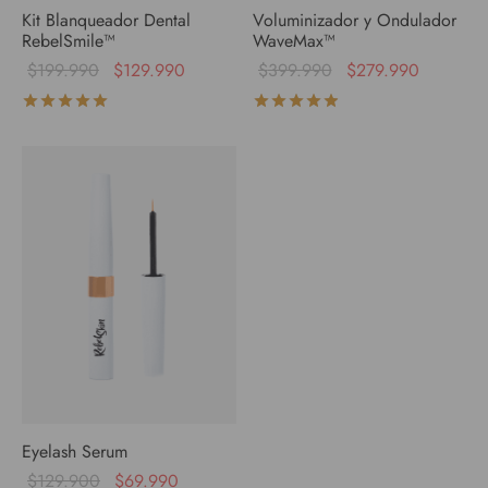
Kit Blanqueador Dental
Voluminizador y Ondulador
RebelSmile™
WaveMax™
$
199.990
$
129.990
$
399.990
$
279.990
Valorado con
de 5
Valorado con
de 5
Eyelash Serum
$
129.900
$
69.990