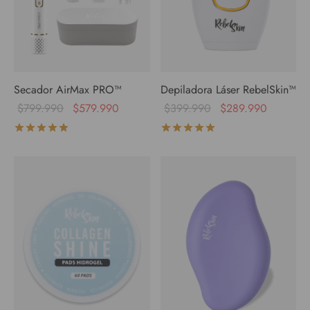
Secador AirMax PRO™
Depiladora Láser RebelSkin™
$
799.990
$
579.990
$
399.990
$
289.990
Valorado con
de 5
Valorado con
de 5