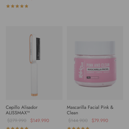
Valorado con
de 5
Cepillo Alisador
Mascarilla Facial Pink &
ALISSMAX™
Clean
$
279.990
$
149.990
$
144.900
$
79.990
Valorado con
de 5
Valorado con
de 5