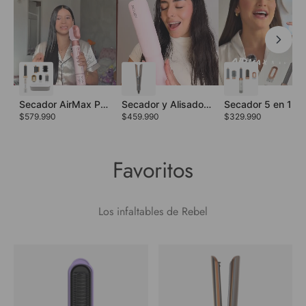
Secador AirMax PRO™
Secador y Alisador AIRFLOW™
Secado
$579.990
$459.990
$329.990
Favoritos
Los infaltables de Rebel
Secador AirMax PRO™
Secador y Alisador AIRFLOW™
Secador 5 en 1 AIRMAX™
$579.990
$459.990
$329.
1
1
1