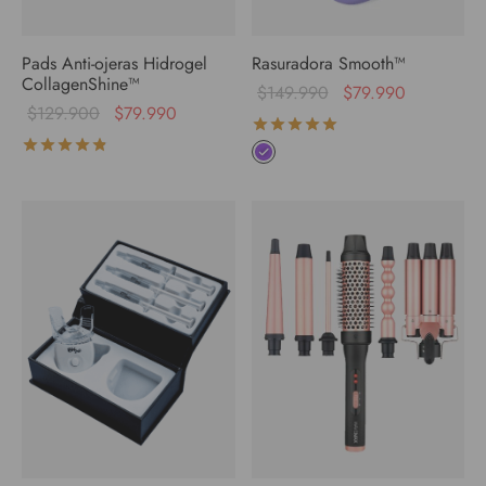
Pads Anti-ojeras Hidrogel
Rasuradora Smooth™
CollagenShine™
$
149.990
$
79.990
$
129.900
$
79.990
Valorado con
de 5
Valorado con
de 5