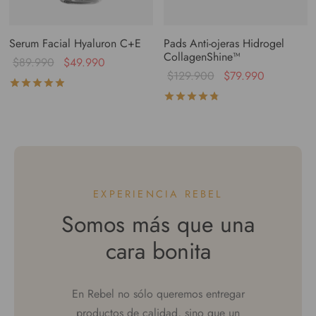
Serum Facial Hyaluron C+E
Pads Anti-ojeras Hidrogel
CollagenShine™
$
89.990
$
49.990
$
129.900
$
79.990
Valorado con
de 5
Valorado con
de 5
EXPERIENCIA REBEL
Somos más que una
cara bonita
En Rebel no sólo queremos entregar
productos de calidad, sino que un