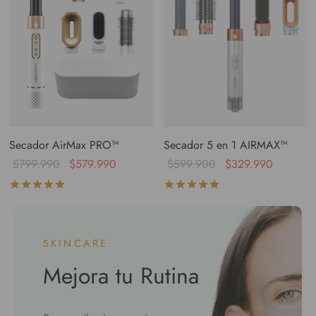
Secador AirMax PRO™
Secador 5 en 1 AIRMAX™
$
799.990
$
579.990
$
599.900
$
329.990
Valorado con
de 5
Valorado con
de 5
SKINCARE
Mejora tu Rutina