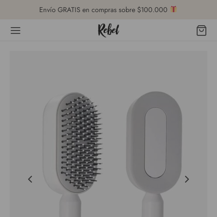
Envío GRATIS en compras sobre $100.000
Volver
DA
ro de Ayuda
cio al Cliente