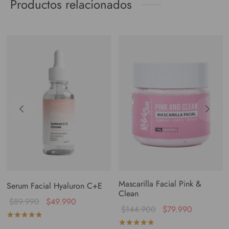
Productos relacionados
Mascarilla Facial Pink &
Serum Facial Hyaluron C+E
Clean
$
89.990
$
49.990
$
144.900
$
79.990
Valorado con
de 5
Valorado con
de 5