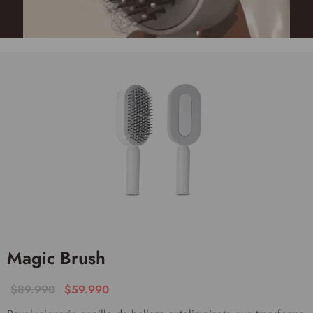
Magic Brush
$
89.990
$
59.990