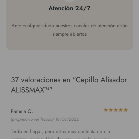
Atención 24/7
Ante cualquier duda nuestros canales de atención están
siempre abiertos
37 valoraciones en
Cepillo Alisador
ALISSMAX™
Valo
Pamela O.
(propietario verificado)
18/06/2022
Tardó en llegar, pero estoy muy contenta con la