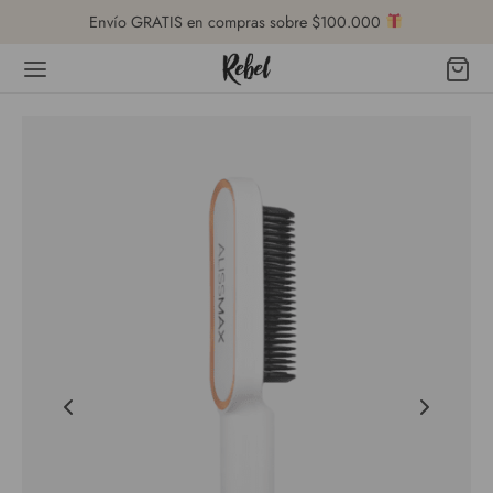
Envío GRATIS en compras sobre $100.000
Volver
DA
ro de Ayuda
cio al Cliente