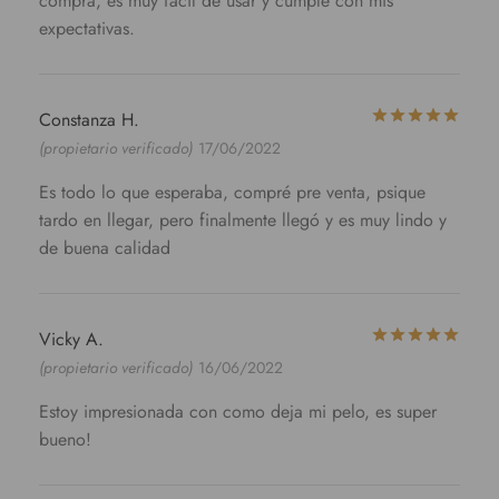
compra, es muy fácil de usar y cumple con mis
expectativas.
Valo
Constanza H.
(propietario verificado)
17/06/2022
Es todo lo que esperaba, compré pre venta, psique
tardo en llegar, pero finalmente llegó y es muy lindo y
de buena calidad
Valo
Vicky A.
(propietario verificado)
16/06/2022
Estoy impresionada con como deja mi pelo, es super
bueno!