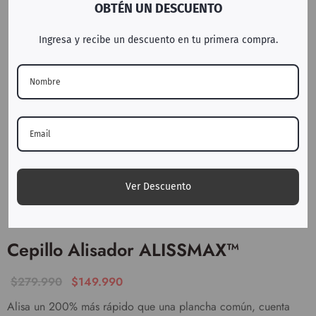
OBTÉN UN DESCUENTO
Ingresa y recibe un descuento en tu primera compra.
Ver Descuento
Cepillo Alisador ALISSMAX™
$
279.990
$
149.990
Alisa un 200% más rápido que una plancha común, cuenta