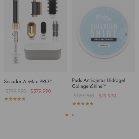
Pads Anti-ojeras Hidrogel
Secador AirMax PRO™
CollagenShine™
$
799.990
$
579.990
$
129.900
$
79.990
Valorado con
de 5
Valorado con
de 5