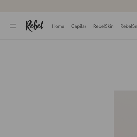
Home
Capilar
RebelSkin
RebelSm