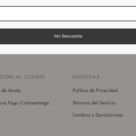
No hay más entradas.
Ver Descuento
CIÓN AL CLIENTE
POLÍTICAS
 de Ayuda
Política de Privacidad
ura Pago Contraentrega
Términos del Servicio
Cambios y Devoluciones