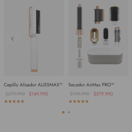
Cepillo Alisador ALISSMAX™
Secador AirMax PRO™
$
279.990
$
149.990
$
799.990
$
579.990
Valorado con
de 5
Valorado con
de 5