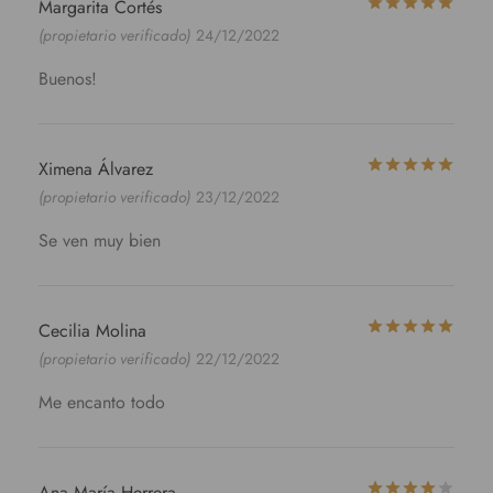
Valo
Margarita Cortés
(propietario verificado)
24/12/2022
Buenos!
Valo
Ximena Álvarez
(propietario verificado)
23/12/2022
Se ven muy bien
Valo
Cecilia Molina
(propietario verificado)
22/12/2022
Me encanto todo
Valo
Ana María Herrera