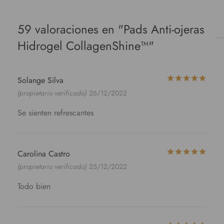
59 valoraciones en
Pads Anti-ojeras
Hidrogel CollagenShine™
Valo
Solange Silva
(propietario verificado)
26/12/2022
Se sienten refrescantes
Valo
Carolina Castro
(propietario verificado)
25/12/2022
Todo bien