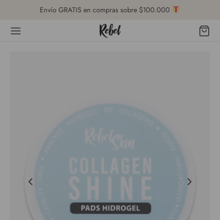
Envío GRATIS en compras sobre $100.000
Volver
DA
ro de Ayuda
cio al Cliente