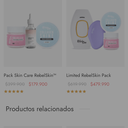
Pack Skin Care RebelSkin™
Limited RebelSkin Pack
$
399.900
$
179.900
$
619.990
$
479.990
Valorado con
de 5
Valorado con
de 5
Productos relacionados