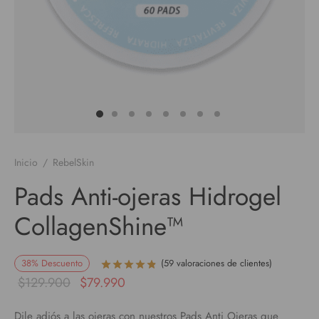
Inicio
/
RebelSkin
Pads Anti-ojeras Hidrogel
CollagenShine™
38
%
Descuento
(
59
valoraciones de clientes)
Valorado con
de 5 en base a
59
$
129.900
$
79.990
Dile adiós a las ojeras con nuestros Pads Anti Ojeras que